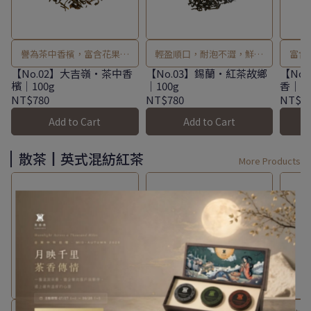
譽為茶中香檳，富含花果香
輕盈順口，耐泡不澀，鮮奶
富含
氣。
茶首選！
【No.02】大吉嶺・茶中香
【No.03】錫蘭・紅茶故鄉
【No
檳｜100g
｜100g
香｜10
NT$780
NT$780
NT$7
Add to Cart
Add to Cart
散茶┃英式混紡紅茶
More Products