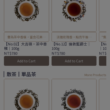
譽為茶中香檳，富含花果香
淡雅玫瑰香，點亮午後時
"焦
氣。
光。
【No.02】大吉嶺・茶中香
【No.12】倫敦藍爵士｜
【No
檳｜100g
100g
｜100
NT$780
NT$780
NT$7
Add to Cart
Add to Cart
散茶┃單品茶
More Products