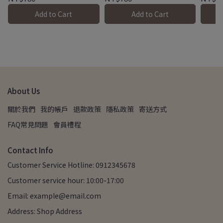
Add to Cart
Add to Cart
About Us
關於我們
我的帳戶
退款政策
隱私政策
寄送方式
FAQ常見問題
會員禮程
Contact Info
Customer Service Hotline: 0912345678
Customer service hour: 10:00-17:00
Email: example@email.com
Address: Shop Address