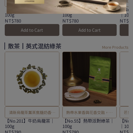
太妃糖與伯爵黃金比例，甜
濃郁玫瑰與佛手柑，口感豐
"焦
食最佳伴侶！
富平衡。
【No.20】太妃伯爵紅茶｜
【No.19】玫瑰伯爵紅茶｜
【No
100g
100g
｜100
NT$780
NT$780
NT$7
Add to Cart
Add to Cart
散茶┃英式混紡綠茶
More Products
清新烏龍茶薰蒸焦糖奶香，
熱帶水果香與花香交融，清
芒果
回甘滋味令人陶醉。
新活潑。
【No.201】牛奶烏龍茶｜
【No.55】熱帶派對綠茶｜
【No
100g
100g
｜100
NT$780
NT$780
NT$7