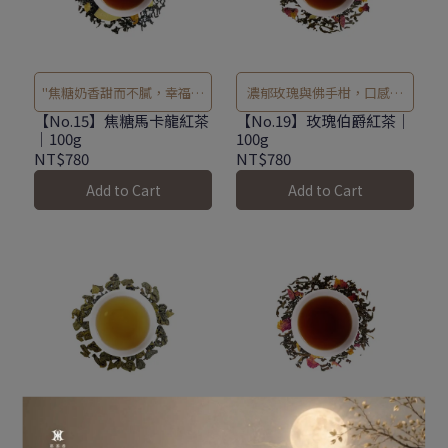
"焦糖奶香甜而不膩，幸福感
濃郁玫瑰與佛手柑，口感豐
滿溢。 "
富平衡。
【No.15】焦糖馬卡龍紅茶
【No.19】玫瑰伯爵紅茶｜
｜100g
100g
NT$780
NT$780
Add to Cart
Add to Cart
清新烏龍茶薰蒸焦糖奶香，
錫蘭紅茶結合玫瑰與白桃，