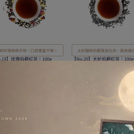
郁玫瑰與佛手柑，口感豐富平衡。
太妃糖與伯爵黃金比例，甜食最
侶！
o.19】玫瑰伯爵紅茶｜100g
【No.20】太妃伯爵紅茶｜100g
780
NT$780