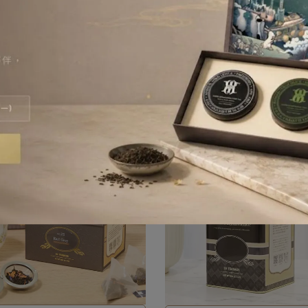
新佛手柑與柔和薰衣草交融，舒壓放
蜜桃與佛手柑，甜美清新滋味
鬆的完美選擇！
10薰衣草伯爵紅茶盒(25入)
NO.11蜜桃伯爵紅茶盒(25入)
680
NT$680