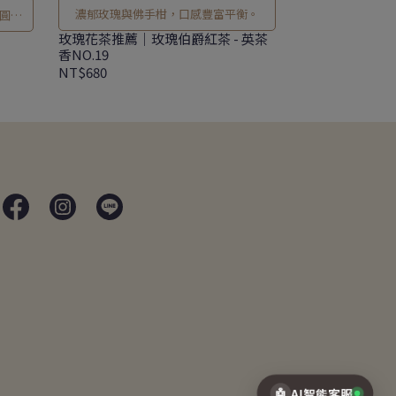
濃郁玫瑰與佛手柑，口感豐富平衡。
圓烏
。
玫瑰花茶推薦｜玫瑰伯爵紅茶 - 英茶
香NO.19
NT$680
🤖
AI智能客服