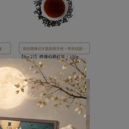
佳伴
混紡煙燻松木香與佛手柑，帶有桂圓烏
梅清甜香，加入鮮奶別具風味。
【No.27】煙燻伯爵紅茶｜100g
NT$880