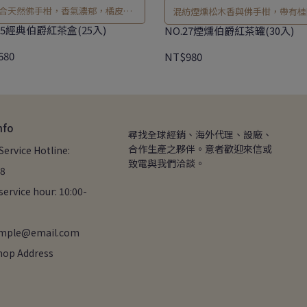
合天然佛手柑，香氣濃郁，橘皮芬
混紡煙燻松木香與佛手柑，帶有桂
芳。
梅清甜香，加入鮮奶別具風味
25經典伯爵紅茶盒(25入)
NO.27煙燻伯爵紅茶罐(30入)
680
NT$980
nfo
尋找全球經銷、海外代理、設廠、
合作生產之夥伴。意者歡迎來信或
ervice Hotline: 
致電與我們洽談。
8
ervice hour: 10:00-
ample@email.com
hop Address