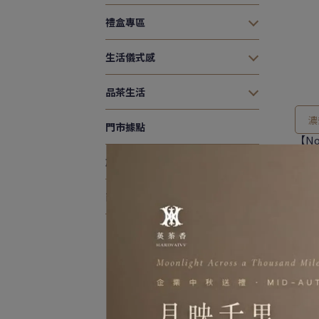
禮盒專區
生活儀式感
品茶生活
濃
門市據點
【N
加入好友
NT$
商用企業合作