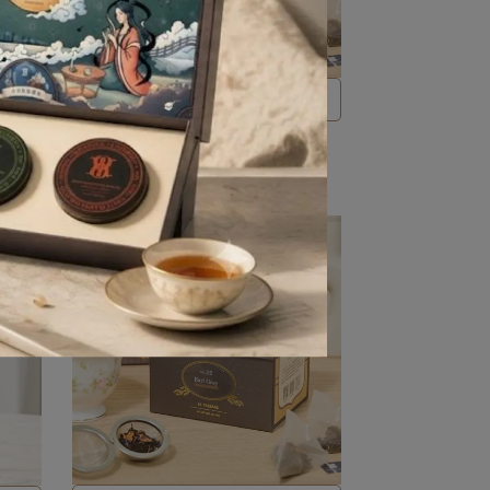
。
太妃糖與伯爵黃金比例，甜食最佳伴
侶！
NO.20太妃伯爵紅茶盒(25入)
NT$680