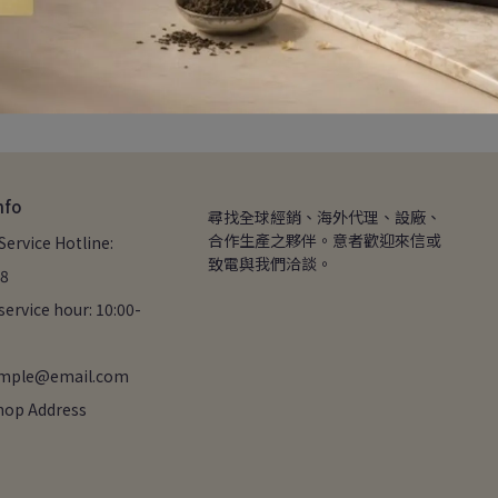
合作廠商
nfo
尋找全球經銷、海外代理、設廠、
合作生產之夥伴。意者歡迎來信或
ervice Hotline: 
致電與我們洽談。
8
ervice hour: 10:00-
ample@email.com
hop Address