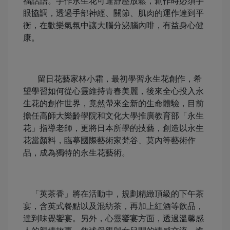
福話語。手作永生花可達舒壓放鬆，創作時必須手
眼協調，透過手部神經、關節、肌肉的運作達到平
衡，在歡樂氣氛中讓大腦分泌腦內啡，有益身心健
康。
留日花藝家林小霜，最初學習永生花創作，希
望學習如何從心靈維持青春美麗，後來全心投入永
生花的創作世界，竟然帶來全新的生命體驗，目前
擔任高師大樂齡學院和文化大學推廣教育部「永生
花」指導老師，更將日本所學的技藝，創造以永生
花當顏料，臨摹國際藝術家梵谷、莫內等藝術作
品，成為獨特的永生花藝術。
「英茶香」將在活動中，規劃精緻頂級的下午茶
宴，含英式餐點以及混紡茶，再加上紅酒等飲品，
達到味覺饗宴。另外，心靈饗宴方面，透過溫馨感