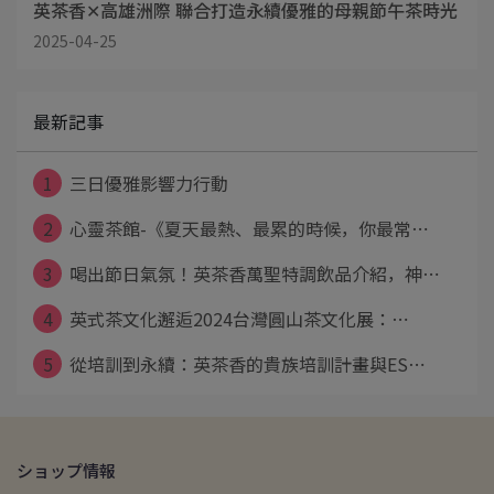
英茶香✕高雄洲際 聯合打造永續優雅的母親節午茶時光
2025-04-25
最新記事
1
三日優雅影響力行動
2
心靈茶館-《夏天最熱、最累的時候，你最常⋯
3
喝出節日氣氛！英茶香萬聖特調飲品介紹，神⋯
4
英式茶文化邂逅2024台灣圓山茶文化展：⋯
5
從培訓到永續：英茶香的貴族培訓計畫與ES⋯
ショップ情報