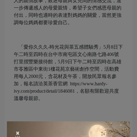
人的親情故事，敘述母親與女兒間的情感交流，進
一步傳遞感人的母愛親情，希望子女們感恩母親的
付出，同時也適時的表達對媽媽的關愛，當然更強
調每位媽媽都要珍愛自己。
「愛你久久久-時光花與茶五感體驗秀」5月8日下
午二時至四時在台中市南屯區文心南路七路406號
打里摺豐樂接待館，5月9日下午二時至四時在高雄
市苓雅區中東街1樓花苑京藝術創作空間，活動費
用每人2000元，含花材及午茶，開放民眾報名參
加，報名請洽英茶香官網 https://www.hardy-
ivy.com/product/detail/1846081，名額有限歡迎共度
溫馨母親節。