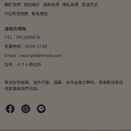
關於我們
我的帳戶
退款政策
隱私政策
寄送方式
FAQ常見問題
會員禮程
連絡先情報
TEL：0912345678
営業時間：10:00-17:00
Email：example@email.com
住所：テスト用住所
尋找全球經銷、海外代理、設廠、合作生產之夥伴。意者歡迎來信
或致電與我們洽談。