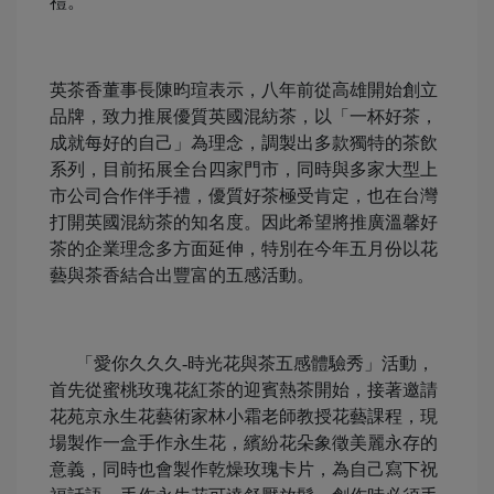
禮。
英茶香董事長陳昀瑄表示，八年前從高雄開始創立
品牌，致力推展優質英國混紡茶，以「一杯好茶，
成就每好的自己」為理念，調製出多款獨特的茶飲
系列，目前拓展全台四家門市，同時與多家大型上
市公司合作伴手禮，優質好茶極受肯定，也在台灣
打開英國混紡茶的知名度。因此希望將推廣溫馨好
茶的企業理念多方面延伸，特別在今年五月份以花
藝與茶香結合出豐富的五感活動。
「愛你久久久-時光花與茶五感體驗秀」活動，
首先從蜜桃玫瑰花紅茶的迎賓熱茶開始，接著邀請
花苑京永生花藝術家林小霜老師教授花藝課程，現
場製作一盒手作永生花，繽紛花朵象徵美麗永存的
意義，同時也會製作乾燥玫瑰卡片，為自己寫下祝