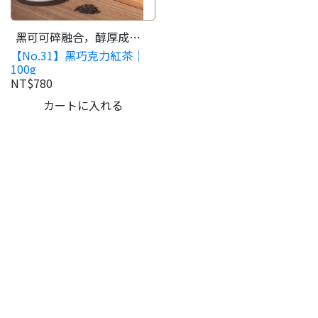
黑可可碎融合，醇厚成熟
【No.31】黑巧克力紅茶｜
口感！
100g
NT$780
カートに入れる