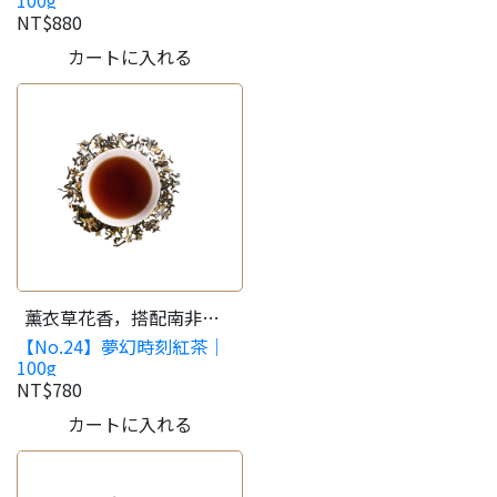
100g
香，加入鮮奶別具風味。
NT$880
カートに入れる
薰衣草花香，搭配南非國
【No.24】夢幻時刻紅茶｜
寶茶與錫蘭，療癒放鬆的
100g
午茶時刻。
NT$780
カートに入れる