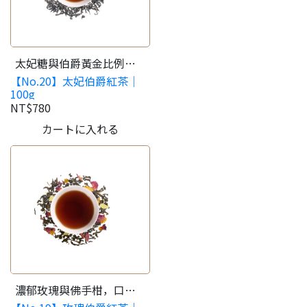
太妃糖與伯爵黃金比例，
【No.20】太妃伯爵紅茶｜
甜食最佳伴侶！
100g
NT$780
カートに入れる
濃郁玫瑰與佛手柑，口感