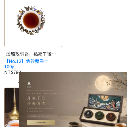
淡雅玫瑰香，點亮午後時
【No.12】倫敦藍爵士｜
光。
100g
NT$780
カートに入れる