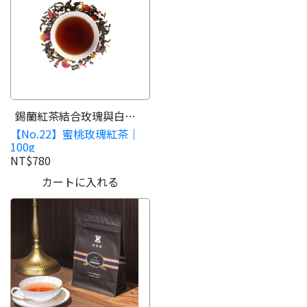
錫蘭紅茶結合玫瑰與白
【No.22】蜜桃玫瑰紅茶｜
桃，多層次的華麗滋味。
100g
NT$780
カートに入れる