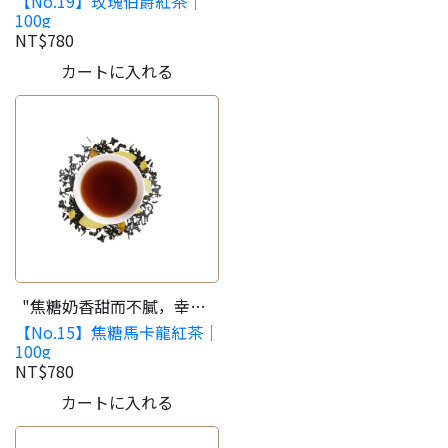
【No.19】玫瑰伯爵紅茶｜
豐富平衡。
100g
NT$780
カートに入れる
"焦糖奶香甜而不膩，幸福
【No.15】焦糖馬卡龍紅茶｜
感滿溢。 "
100g
NT$780
カートに入れる