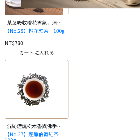
茶葉吸收橙花香氣，清新
【No.28】橙花紅茶｜100g
淡雅風味。
NT$780
カートに入れる
混紡煙燻松木香與佛手
【No.27】煙燻伯爵紅茶｜
柑，帶有桂圓烏梅清甜