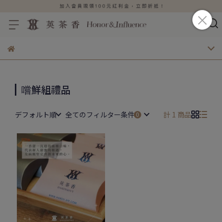
嚐鮮組禮品
デフォルト順
全てのフィルター条件
計 1 商品