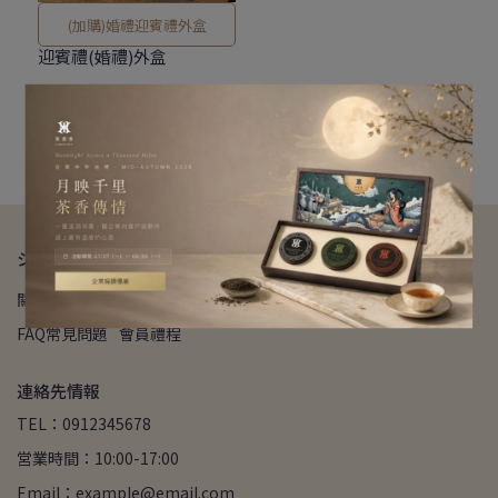
(加購)婚禮迎賓禮外盒
迎賓禮(婚禮)外盒
NT$35
カートに入れる
ショップ情報
關於我們
我的帳戶
退款政策
隱私政策
寄送方式
FAQ常見問題
會員禮程
連絡先情報
TEL：0912345678
営業時間：10:00-17:00
Email：example@email.com