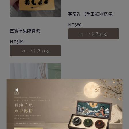
英茶香 【手工紅冰糖棒】
NT$80
四寶堅果隨身包
カートに入れる
NT$69
カートに入れる
清香茉莉花融合百香微酸好
滋味
茉莉百香風味鳳梨酥 (袋