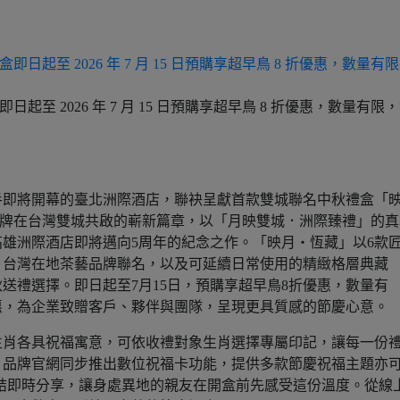
秋禮盒即日起至 2026 年 7 月 15 日預購享超早鳥 8 折優惠，數量有限
攜手即將開幕的臺北洲際酒店，聯袂呈獻首款雙城聯名中秋禮盒「
」。作為洲際品牌在台灣雙城共啟的嶄新篇章，以「月映雙城．洲際臻禮」的
雄洲際酒店即將邁向5周年的紀念之作。「映月・恆藏」以6款
、台灣在地茶藝品牌聯名，以及可延續日常使用的精緻格層典藏
送禮選擇。即日起至7月15日，預購享超早鳥8折優惠，數量有
惠，為企業致贈客戶、夥伴與團隊，呈現更具質感的節慶心意。
生肖各具祝福寓意，可依收禮對象生肖選擇專屬印記，讓每一份
，品牌官網同步推出數位祝福卡功能，提供多款節慶祝福主題亦
連結即時分享，讓身處異地的親友在開盒前先感受這份溫度。從線