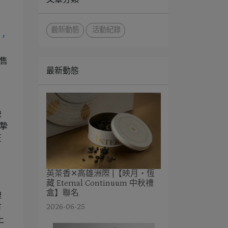
最新動態
活動紀錄
，售
最新動態
映
真摯
匠
英茶香✕高雄洲際 |【映月・恆
藏 Eternal Continuum 中秋禮
盒】聯名
禮
2026-06-25
可
上