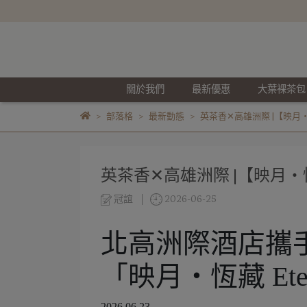
關於我們
最新優惠
大葉裸茶包
部落格
最新動態
英茶香✕高雄洲際 |【映月・恆藏
英茶香✕高雄洲際 |【映月・恆藏 
冠誼
2026-06-25
北高洲際酒店攜
「映月・恆藏 Etern
2026.06.23