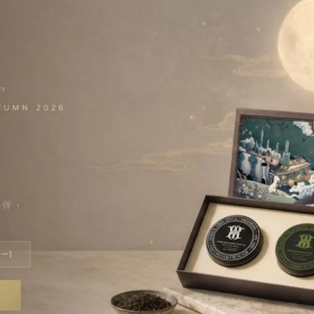
食風味一盒俱備，獻上層次豐富的中秋味蕾饗宴（餐點以實物為
英茶香」，選用台灣高山清香烏龍，以傳統窨製工藝製成桂花烏
桂花與茶葉層層堆疊，透過自然呼吸與香氣交換，花香優雅滲入
造就茶色蜜綠透亮，入口柔滑甜潤的口感；前段桂花蜜香清雅，
完整保留高山烏龍的厚度與層次，搭配六款月餅享用，更添東方
英茶香」，以傳統窨製工藝將桂花香氣融入高山烏龍茶底。茶色
韻悠長，尾韻回甘綿長。圖／高雄洲際酒店提供
「映月・恆藏」禮盒設計亦延續這份承諾。禮盒內置精緻格層結
，格層可直接轉作首飾收納盒，讓項鍊、耳環、戒指、手鍊等飾
間。透過可再利用設計減少一次性包裝，也讓這份中秋祝福持續