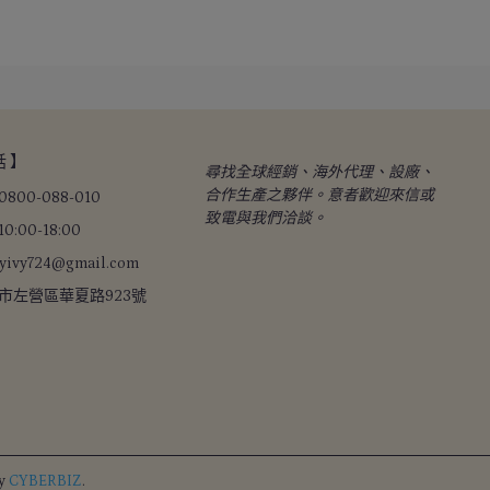
 】
尋找全球經銷、海外代理、設廠、
合作生產之夥伴。意者歡迎來信或
00-088-010
致電與我們洽談。
:00-18:00
ivy724@gmail.com
市左營區華夏路923號
by
CYBERBIZ
.