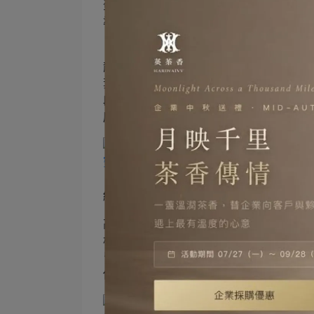
蛋黃、紅玉紅茶豆沙，創新甜口與經典鹹
準）。圖／高雄洲際酒店提供
「映月・恆藏」聯名台灣在地製茶品牌「
龍。窨製並非添加香料，而是將新鮮有機
葉。工序繁複仰賴時間掌控與職人經驗，
段烏龍蘭花香娓娓鋪陳，尾韻回甘綿長，
慶的雅致韻味。
「映月・恆藏」聯名台灣在地製茶品牌「
綠透亮，前段桂花蜜香清雅，中段蘭花山
高雄洲際酒店長期推動永續理念與實踐，
構，節慶期間用於盛放6款月餅；節慶過後
皆有專屬空間，設計美學自然融入日常空
伸至生活中。