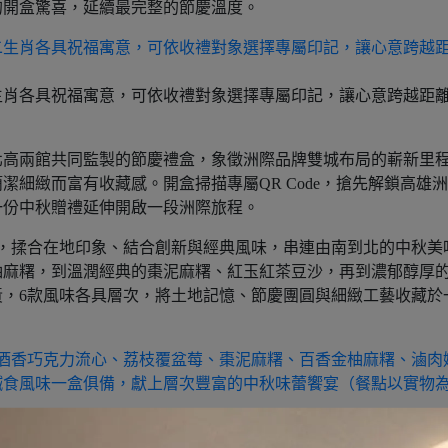
的開盒驚喜，延續最完整的節慶溫度。
生肖各具祝福寓意，可依收禮對象選擇專屬印記，讓心意跨越距
北高兩館共同監製的節慶禮盒，象徵洲際品牌雙城布局的嶄新里
細緻而富有收藏感。開盒掃描專屬QR Code，搶先解鎖高雄
一份中秋贈禮延伸開啟一段洲際旅程。
，揉合在地印象、結合創新與經典風味，串連由南到北的中秋美
柚麻糬，到溫潤經典的棗泥麻糬、紅玉紅茶豆沙，再到濃郁醇厚
，6款風味各具層次，將土地記憶、節慶團圓與細緻工藝收藏於
香巧克力流心、荔枝覆盆莓、棗泥麻糬、百香金柚麻糬、滷肉奶