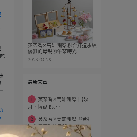
離
英茶香✕高雄洲際 聯合打造永續
程
優雅的母親節午茶時光
洲際
2025-04-25
味
最新文章
的
一
1
英茶香✕高雄洲際 |【映
月・恆藏 Ete⋯
2
英茶香✕高雄洲際 聯合打
造永續優雅的母親⋯
皇