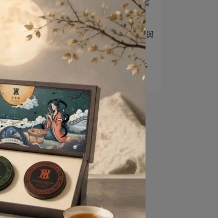
3
英茶香中秋禮盒「話月･畫
悅」茶香鳳梨酥傳⋯
4
英茶香茶旅禮盒兼具創意與
茶
視覺美感 歐式⋯
中
5
英茶香混紡茶新品上市 多
節
層次獨特風味打⋯
蜜
品
延