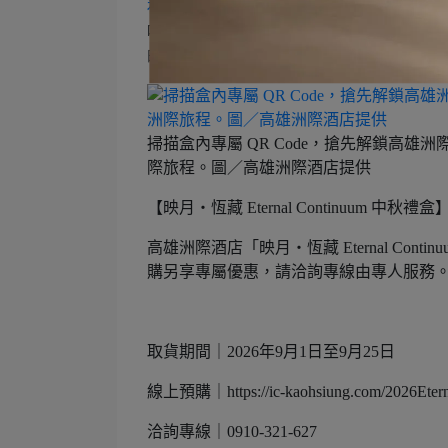
呼應高雄洲際酒店永續美學，「映月・恆
的心意延續日常生活（產品不包含任何飾
掃描盒內專屬 QR Code，搶先解鎖高
際旅程。圖／高雄洲際酒店提供
【映月・恆藏 Eternal Continuum 中秋禮盒
高雄洲際酒店「映月・恆藏 Eternal C
購另享專屬優惠，請洽詢專線由專人服務
取貨期間｜2026年9月1日至9月25日
線上預購｜https://ic-kaohsiung.com/2026Eter
洽詢專線｜0910-321-627