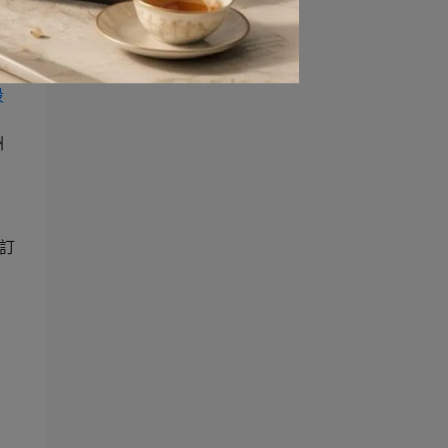
福
洲
宗訂