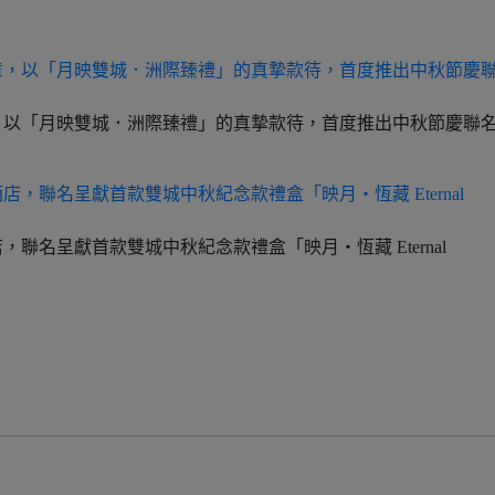
，以「月映雙城．洲際臻禮」的真摯款待，首度推出中秋節慶聯
聯名呈獻首款雙城中秋紀念款禮盒「映月・恆藏 Eternal