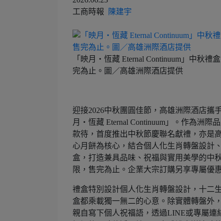
工商時報
陳建宇
「映月・恆藏 Eternal Continuum」中
完為止。圖／高雄洲際酒店提供
迎接2026中秋團圓佳節，高雄洲際酒店
月・恆藏 Eternal Continuum
款待，首度推出中秋節慶聯名獻禮，亦是高
心月餅為核心，結合個人化生肖轉盤設計
盒，打造兼具品味、祝福與實用美學的中秋
限，售完為止。企業大宗訂購另享專屬優
禮盒特別設計個人化生肖轉盤設計，十二
盒都乘載獨一無二的心意。除實體轉盤外
親自寫下個人祝福語，透過LINE或專屬