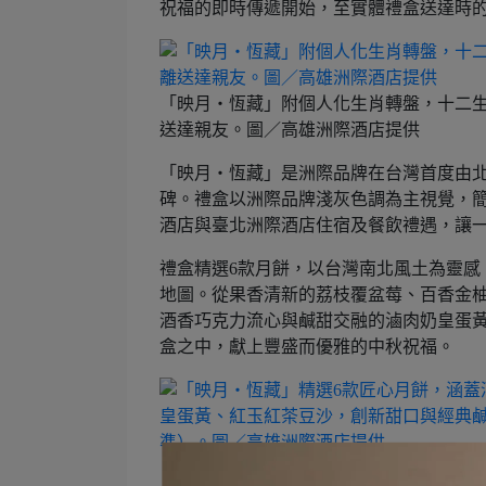
祝福的即時傳遞開始，至實體禮盒送達時
「映月・恆藏」附個人化生肖轉盤，十二
送達親友。圖／高雄洲際酒店提供
「映月・恆藏」是洲際品牌在台灣首度由
碑。禮盒以洲際品牌淺灰色調為主視覺，簡潔
酒店與臺北洲際酒店住宿及餐飲禮遇，讓
禮盒精選6款月餅，以台灣南北風土為靈感
地圖。從果香清新的荔枝覆盆莓、百香金
酒香巧克力流心與鹹甜交融的滷肉奶皇蛋黃
盒之中，獻上豐盛而優雅的中秋祝福。
「映月・恆藏」精選6款匠心月餅，涵蓋酒