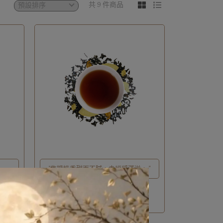
共 9 件商品
。
"焦糖奶香甜而不膩，幸福感滿溢。 "
【No.15】焦糖馬卡龍紅茶｜100g
NT$780