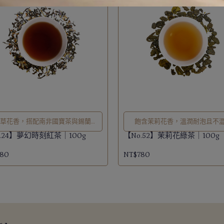
衣草花香，搭配南非國寶茶與錫蘭，
飽含茉莉花香，溫潤耐泡且不
療癒放鬆的午茶時刻。
.24】夢幻時刻紅茶｜100g
【No.52】茉莉花綠茶｜100g
780
NT$780