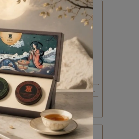
滋味令
錫蘭紅茶結合玫瑰與白桃，多層次的華
麗滋味。
【No.22】蜜桃玫瑰紅茶｜100g
NT$780