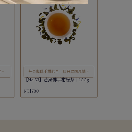
澀。
芒果與佛手柑結合，夏日異國風情。
【No.53】芒果佛手柑綠茶｜100g
NT$780