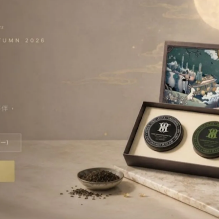
郁玫瑰與佛手柑，口感豐富平衡。
清新烏龍茶薰蒸焦糖奶香，回甘
人陶醉。
.19】玫瑰伯爵紅茶｜100g
【No.201】牛奶烏龍茶｜100g
780
NT$780