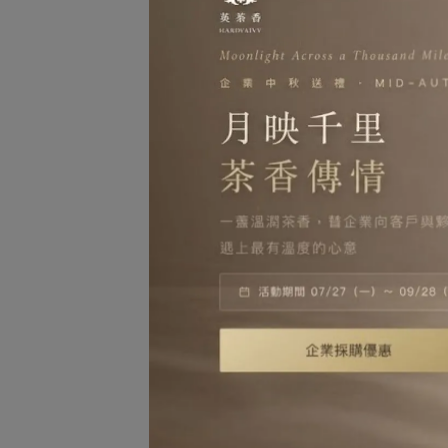
濃
【No
NT$