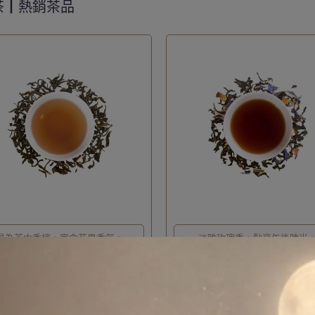
茶┃熱銷茶品
譽為茶中香檳，富含花果香氣。
淡雅玫瑰香，點亮午後時光
o.02】大吉嶺・茶中香檳｜100g
【No.12】倫敦藍爵士｜100g
780
NT$780