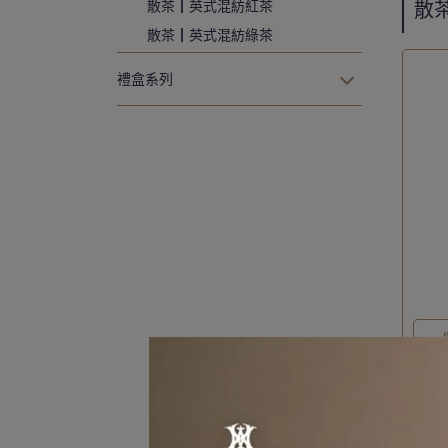
散茶┃英式混紡紅茶
散
散茶┃英式混紡綠茶
禮盒系列
【N
NT$