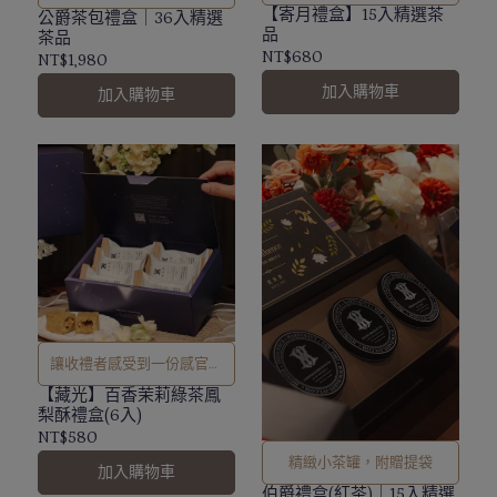
【寄月禮盒】15入精選茶
公爵茶包禮盒｜36入精選
品
茶品
NT$680
NT$1,980
加入購物車
加入購物車
讓收禮者感受到一份感官被
喚醒的祝福體驗。
【藏光】百香茉莉綠茶鳳
梨酥禮盒(6入)
NT$580
精緻小茶罐，附贈提袋
加入購物車
伯爵禮盒(紅茶)｜15入精選