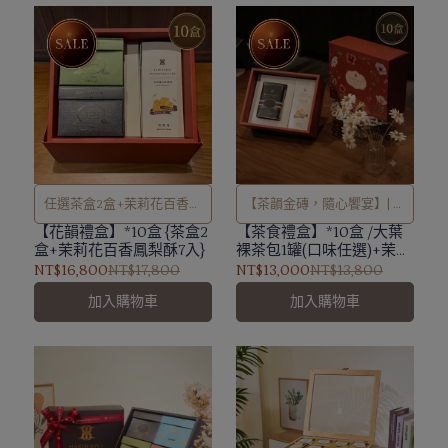
任選茶盒2盒+茉莉花百香鳳
【茶韻金磚，隨心饗宴】| 附
梨酥 [附提袋]
贈提袋
【花韻禮盒】*10盒 {茶盒2
【茶食禮盒】*10盒 /大葉
盒+茉莉花百香鳳梨酥7入}
裸茶包1罐(口味任選)+茉莉
花百香鳳梨酥7顆
NT$16,800
NT$17,800
NT$13,000
NT$13,800
加入購物車
加入購物車