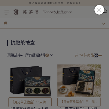
精緻茶禮盒
預設排序
所有篩選條件
共 24 件商品
【月光茶旅禮盒】手工鳳梨
【月光茶旅禮盒】15入精選
酥 7 入+茶罐 1 罐（口味任
【月光盛宴禮盒】大葉裸
茶品(附贈提袋)