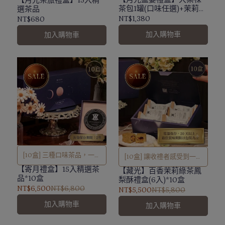
【月光茶旅禮盒】15入精
茶包1罐(口味任選)+茉莉花
選茶品
選）(附贈提袋)
百香鳳梨酥7顆
NT$1,380
NT$680
加入購物車
加入購物車
[10盒] 三種口味茶品，一次
[10盒] 讓收禮者感受到一份
滿足
【寄月禮盒】15入精選茶
感官被喚醒的祝福體驗。
【藏光】百香茉莉綠茶鳳
品*10盒
梨酥禮盒(6入)*10盒
NT$6,500
NT$6,800
NT$5,500
NT$5,800
加入購物車
加入購物車