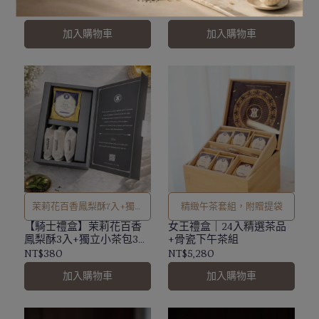
NT$680
NT$680
加入購物車
加入購物車
茉莉花百香鳳梨酥7入+獨立
精緻午茶套組，附贈提袋
小茶包3包(任選)
【騎士禮盒】茉莉花百香
女王禮盒｜24入精選茶品
鳳梨酥3入+獨立小茶包3包
+骨瓷下午茶組
(任選)
NT$380
NT$5,280
加入購物車
加入購物車