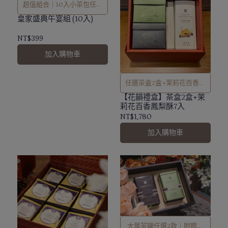
超值組合｜10入小茶包任選
組合
皇家盛典午宴組 (10入)
NT$399
加入購物車
任選茶盒2盒+茉莉花百香鳳
梨酥
【花韻禮盒】茶盒2盒+茉
莉花百香鳳梨酥7入
NT$1,780
加入購物車
大葉茶罐任選2款｜附贈提