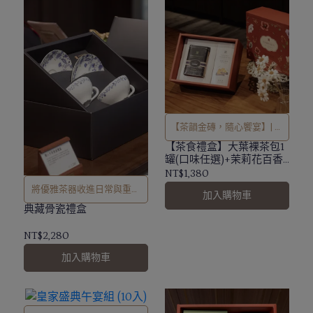
【茶韻金磚，隨心饗宴】| 附
贈提袋
【茶食禮盒】大葉裸茶包1
罐(口味任選)+茉莉花百香
鳳梨酥7顆
NT$1,380
將優雅茶器收進日常與重要
加入購物車
時刻
典藏骨瓷禮盒
NT$2,280
加入購物車