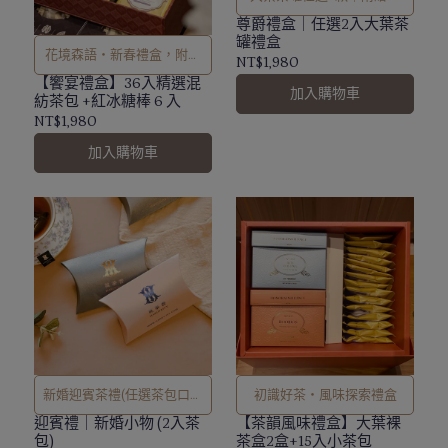
袋
尊爵禮盒｜任選2入大葉茶
罐禮盒
花境森語・新春禮盒，附贈
NT$1,980
提袋
【饗宴禮盒】36入精選混
加入購物車
紡茶包 +紅冰糖棒 6 入
NT$1,980
加入購物車
新婚迎賓茶禮(任選茶包口味
初識好茶・風味探索禮盒
請於備註欄填寫)
迎賓禮｜新婚小物 (2入茶
【茶韻風味禮盒】大葉裸
包)
茶盒2盒+15入小茶包