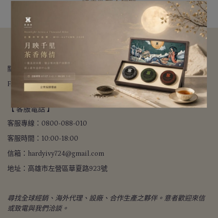
請重新輸入篩選
【 關於我們 】
關於我們
我的帳戶
退款政策
隱私政策
寄送方式
FAQ常見問題
會員禮程
【 客服電話 】
客服專線：0800-088-010
客服時間：10:00-18:00
信箱：hardyivy724@gmail.com
地址：高雄市左營區華夏路923號
尋找全球經銷、海外代理、設廠、合作生產之夥伴。意者歡迎來信
或致電與我們洽談。