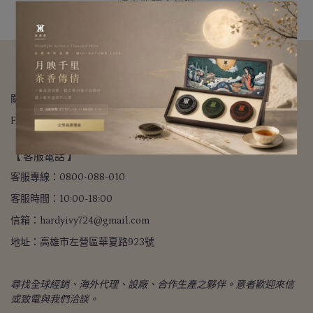
請重新輸入篩選
【 關於我們 】
關於我們
我的帳戶
退款政策
隱私政策
寄送方式
FAQ常見問題
會員禮程
【 客服電話 】
客服專線：0800-088-010
客服時間：10:00-18:00
信箱：hardyivy724@gmail.com
地址：高雄市左營區華夏路923號
尋找全球經銷、海外代理、設廠、合作生產之夥伴。意者歡迎來信
或致電與我們洽談。