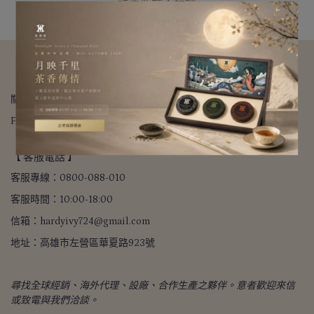
請重新輸入篩選
【 關於我們 】
關於我們
我的帳戶
退款政策
隱私政策
寄送方式
FAQ常見問題
會員禮程
【 客服電話 】
客服專線：0800-088-010
客服時間：10:00-18:00
信箱：hardyivy724@gmail.com
地址：高雄市左營區華夏路923號
尋找全球經銷、海外代理、設廠、合作生產之夥伴。意者歡迎來信
或致電與我們洽談。