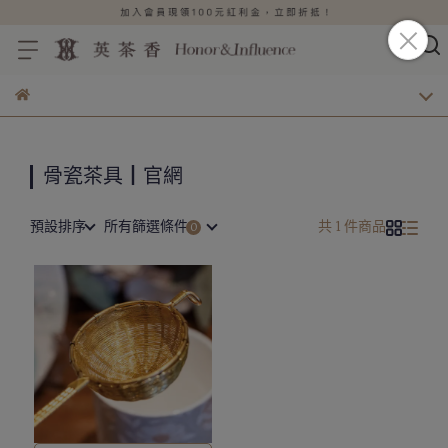
骨瓷茶具┃官網
預設排序
所有篩選條件
共 1 件商品