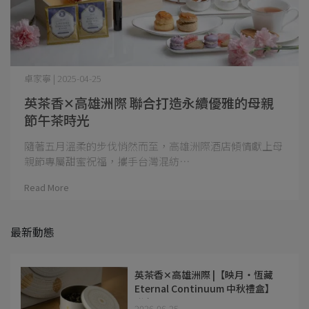
卓家寧 | 2025-04-25
英茶香✕高雄洲際 聯合打造永續優雅的母親
節午茶時光
隨著五月溫柔的步伐悄然而至，高雄洲際酒店傾情獻上母
親節專屬甜蜜祝福，攜手台灣混紡⋯
Read More
最新動態
英茶香✕高雄洲際 |【映月・恆藏
Eternal Continuum 中秋禮盒】
聯名
2026-06-25