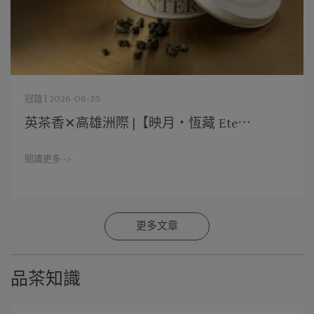
冠誼 | 2026-06-25
英茶香✕高雄洲際 |【映月・恆藏 Ete⋯
閱讀更多 ->
更多文章
品茶知識