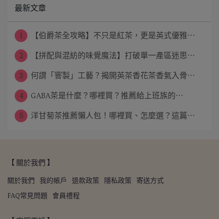
最新文章
1
【伯爵茶全攻略】不只是紅茶，更是英式優雅⋯
2
【拼配與混紡的味覺魔法】打破單一產區迷思⋯
3
何謂「窨製」工藝？揭開英茶香花茶香氣入骨⋯
4
GABA茶是什麼？哪裡買？推薦給上班族的⋯
5
洋甘菊茶推薦懶人包！哪裡買、怎麼選？這篇⋯
【 關於我們 】
關於我們
我的帳戶
退款政策
隱私政策
寄送方式
FAQ常見問題
會員禮程