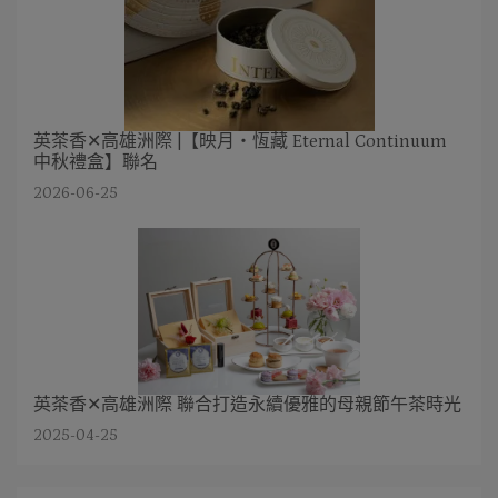
英茶香✕高雄洲際 |【映月・恆藏 Eternal Continuum
中秋禮盒】聯名
2026-06-25
英茶香✕高雄洲際 聯合打造永續優雅的母親節午茶時光
2025-04-25